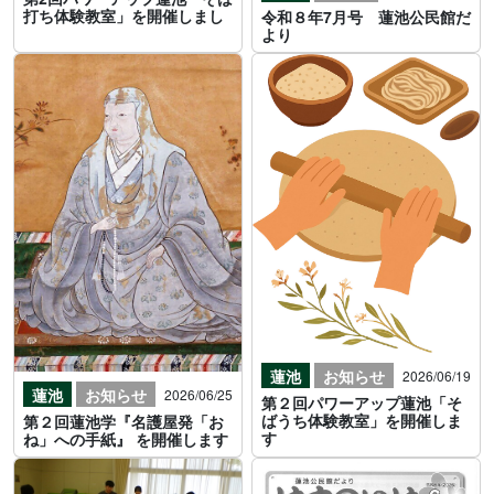
打ち体験教室」を開催しまし
令和８年7月号 蓮池公民館だ
より
蓮池
お知らせ
2026/06/19
蓮池
お知らせ
2026/06/25
第２回パワーアップ蓮池「そ
ばうち体験教室」を開催しま
第２回蓮池学『名護屋発「お
す
ね」への手紙』 を開催します