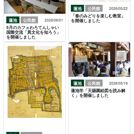
蓮池
公民館
2026/05/22
「春のみどりを楽しむ教室」
蓮池
公民館
2026/06/01
を開催しました
5月のカフェわろてんしゃい
国際交流「異文化を知ろう」
を開催しました
蓮池
公民館
2026/05/19
蓮池学「天賜園絵図を読み解
く」を開催しました