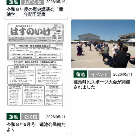
蓮池
お知らせ
2026/05/19
令和８年度の歴史講演会「蓮
池学」 年間予定表
蓮池
イベント
2026/05/11
蓮池町民スポーツ大会が開催
されました
蓮池
公民館
2026/05/11
令和８年5月号 蓮池公民館だ
より