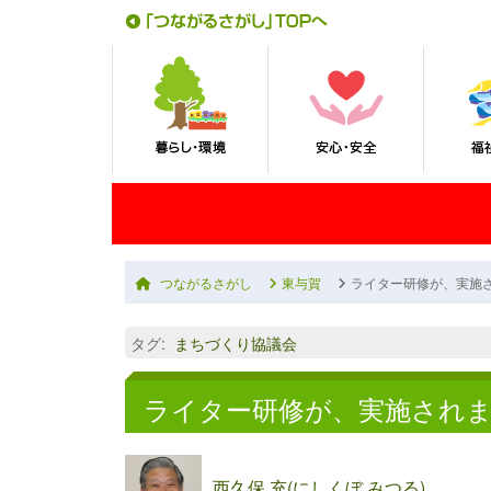
つながるさがし
東与賀
ライター研修が、実施
タグ
:
まちづくり協議会
ライター研修が、実施され
西久保 充(にしくぼ みつる)