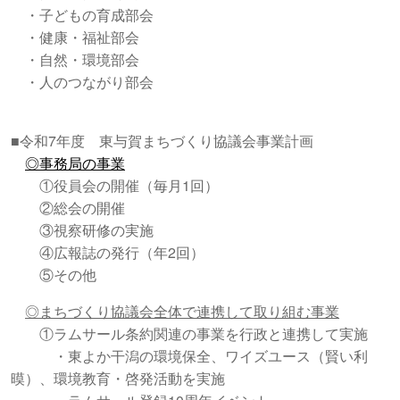
・子どもの育成部会
・健康・福祉部会
・自然・環境部会
・人のつながり部会
■令和7年度 東与賀まちづくり協議会事業計画
◎事務局の事業
①役員会の開催（毎月1回）
②総会の開催
③視察研修の実施
④広報誌の発行（年2回）
⑤その他
◎まちづくり協議会全体で連携して取り組む事業
①ラムサール条約関連の事業を行政と連携して実施
・東よか干潟の環境保全、ワイズユース（賢い利
暯）、環境教育・啓発活動を実施