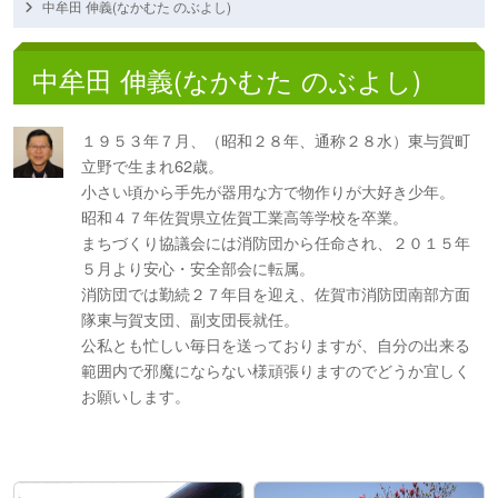
中牟田 伸義(なかむた のぶよし)
中牟田 伸義(なかむた のぶよし)
１９５３年７月、（昭和２８年、通称２８水）東与賀町
立野で生まれ62歳。
小さい頃から手先が器用な方で物作りが大好き少年。
昭和４７年佐賀県立佐賀工業高等学校を卒業。
まちづくり協議会には消防団から任命され、２０１５年
５月より安心・安全部会に転属。
消防団では勤続２７年目を迎え、佐賀市消防団南部方面
隊東与賀支団、副支団長就任。
公私とも忙しい毎日を送っておりますが、自分の出来る
範囲内で邪魔にならない様頑張りますのでどうか宜しく
お願いします。