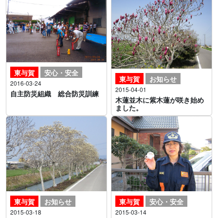
東与賀
安心・安全
東与賀
お知らせ
2016-03-24
2015-04-01
自主防災組織 総合防災訓練
木蓮並木に紫木蓮が咲き始め
ました。
東与賀
お知らせ
東与賀
安心・安全
2015-03-18
2015-03-14