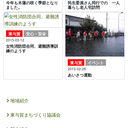
今年も木蓮の咲く季節となり
民生委員さん同行での 一人
ました。
暮らし老人宅訪問
東与賀
安心・安全
2015-03-12
女性消防団合同、避難誘導訓
練のようす
東与賀
イベント
2015-02-26
あいさつ運動
地域紹介
東与賀まちづくり協議会