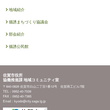
地域紹介
循誘まちづくり協議会
部会紹介
循誘公民館
佐賀市役所
協働推進課 地域コミュニティ室
〒840-0826 佐賀市白山二丁目1番12号 佐賀商工ビル7階
TEL：0952-40-7039
FAX：0952-40-7385
Email：kyodo@city.saga.lg.jp