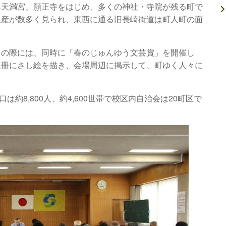
天満宮、願正寺をはじめ、多くの神社・寺院が残る町で
遺産が数多く見られ、東西に通る旧長崎街道は町人町の面
の際には、同時に「春のじゅんゆう文芸賞」を開催し
短冊にさし絵を描き、会場周辺に掲示して、町ゆく人々に
口は約
8,800
人、約
4,600
世帯で校区内自治会は
20
町区で