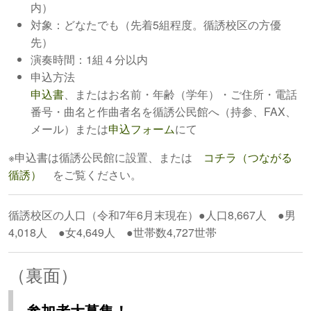
内）
対象：どなたでも（先着5組程度。循誘校区の方優
先）
演奏時間：1組４分以内
申込方法
申込書
、またはお名前・年齢（学年）・ご住所・電話
番号・曲名と作曲者名を循誘公民館へ（持参、FAX、
メール）または
申込フォーム
にて
※申込書は循誘公民館に設置、または
コチラ（つながる
循誘）
をご覧ください。
循誘校区の人口（令和7年6月末現在）●人口8,667人 ●男
4,018人 ●女4,649人 ●世帯数4,727世帯
（裏面）
参加者大募集！