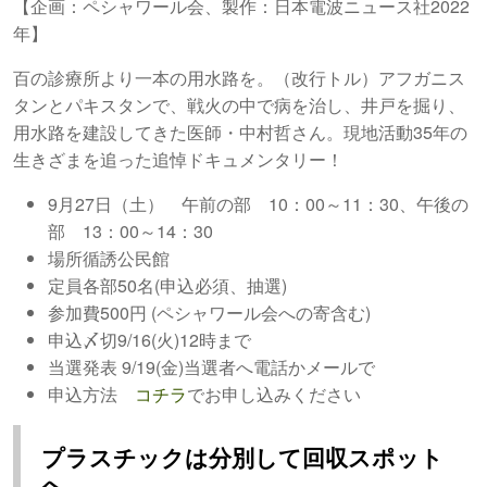
【企画：ペシャワール会、製作：日本電波ニュース社2022
年】
百の診療所より一本の用水路を。（改行トル）アフガニス
タンとパキスタンで、戦火の中で病を治し、井戸を掘り、
用水路を建設してきた医師・中村哲さん。現地活動35年の
生きざまを追った追悼ドキュメンタリー！
9月27日（土） 午前の部 10：00～11：30、午後の
部 13：00～14：30
場所循誘公民館
定員各部50名(申込必須、抽選)
参加費500円 (ペシャワール会への寄含む)
申込〆切9/16(火)12時まで
当選発表 9/19(金)当選者へ電話かメールで
申込方法
コチラ
でお申し込みください
プラスチックは分別して回収スポット
へ