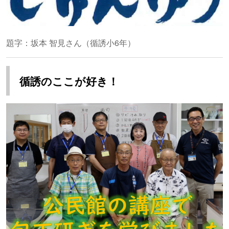
題字：坂本 智見さん（循誘小6年）
循誘のここが好き！