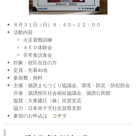
８月３１日（日）９：４０～１２：００
活動内容
火災避難訓練
ＡＥＤ体験会
非常食試食会
対象：校区在住の方
定員：先着40名
参加費：無料
主催：循誘まちづくり協議会、環境・防災・防犯部会
共催：循誘校区社会福祉協議会、循誘公民館
協賛：大東建託（株）佐賀支店
協力：日本赤十字社佐賀県支部
参加のお申込は
コチラ