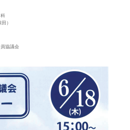
ン科
保田）
委員協議会