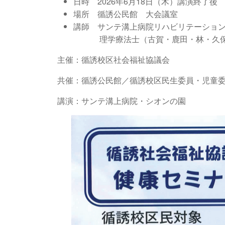
日時 2026年6月18日（木）講演終了後
場所 循誘公民館 大会議室
講師 サンテ溝上病院リハビリテーショ
理学療法士（古賀・鹿田・林・久
主催：循誘校区社会福祉協議会
共催：循誘公民館／循誘校区民生委員・児童
講演：サンテ溝上病院・シオンの園