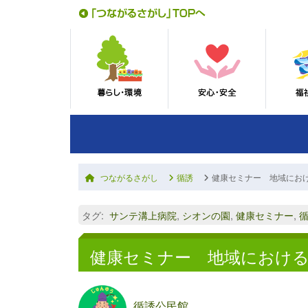
つながるさがし
循誘
健康セミナー 地域にお
タグ
:
サンテ溝上病院
,
シオンの園
,
健康セミナー
,
健康セミナー 地域におけ
循誘公民館