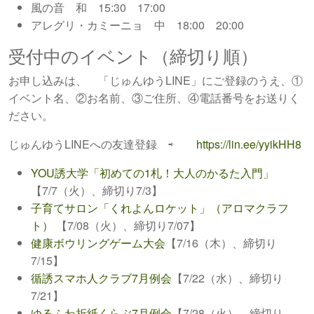
風の音 和 15:30 17:00
アレグリ・カミーニョ 中 18:00 20:00
受付中のイベント（締切り順）
お申し込みは、 「じゅんゆうLINE」にご登録のうえ、①
イベント名、②お名前、③ご住所、④電話番号をお送りく
ださい。
じゅんゆうLINEへの友達登録 ⇨
https://lin.ee/yyikHH8
YOU誘大学「初めての1札！大人のかるた入門」
【7/7（火）、締切り7/3】
子育てサロン「くれよんロケット」（アロマクラフ
ト）
【7/08（火）、締切り7/07】
健康ボウリングゲーム大会
【7/16（木）、締切り
7/15】
循誘スマホ人クラブ7月例会
【7/22（水）、締切り
7/21】
ゆるふわ折紙くらぶ7月例会
【7/28（火）、締切り