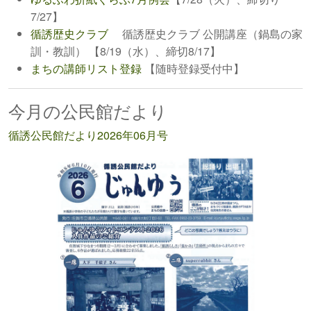
7/27】
循誘歴史クラブ
循誘歴史クラブ 公開講座（鍋島の家
訓・教訓） 【8/19（水）、締切8/17】
まちの講師リスト登録
【随時登録受付中】
今月の公民館だより
循誘公民館だより2026年06月号