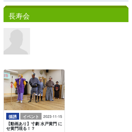
長寿会
循誘
イベント
2023-11-15
【動画あり】寸劇 水戸黄門 に
せ黄門現る！？