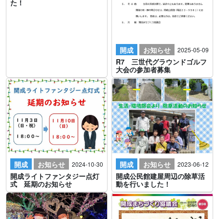
た！
開成
お知らせ
2025-05-09
R7 三世代グラウンドゴルフ
大会の参加者募集
開成
お知らせ
開成
お知らせ
2024-10-30
2023-06-12
開成ライトファンタジー点灯
開成公民館建屋周辺の除草活
式 延期のお知らせ
動を行いました！