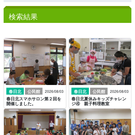
検索結果
春日北
公民館
春日北
公民館
2026/08/03
2026/08/03
春日北スマホサロン第２回を
春日北夏休みキッズチャレン
開催しました。
ジ④ 親子料理教室