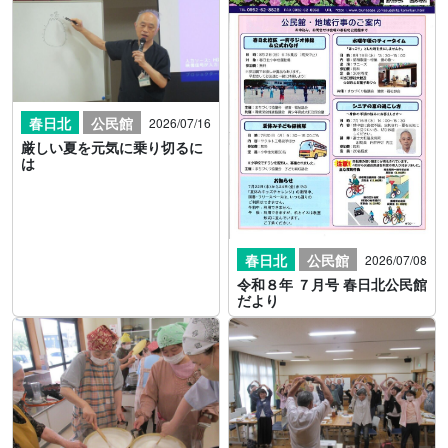
春日北
公民館
2026/07/16
厳しい夏を元気に乗り切るに
は
春日北
公民館
2026/07/08
令和８年 ７月号 春日北公民館
だより