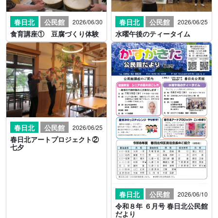
春日北
公民館
春日北
公民館
2026/06/30
2026/06/25
食育講座① 豆腐づくり体験
水曜午後のティータイム
春日北
公民館
2026/06/25
春日北アートプロジェクト②
七夕
春日北
公民館
2026/06/10
令和８年 ６月号 春日北公民館
だより