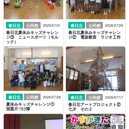
春日北
公民館
春日北
公民館
2026/07/31
2026/07/29
春日北夏休みキッズチャレン
春日北夏休みキッズチャレン
ジ③ ニュースポーツ（モル
ジ② 電波教室 ラジオ工作
ック）
春日北
公民館
春日北
公民館
2026/07/28
2026/07/17
夏休みキッズチャレンジ①
春日北アートプロジェクト②
宿題片づけ隊
七夕 その２