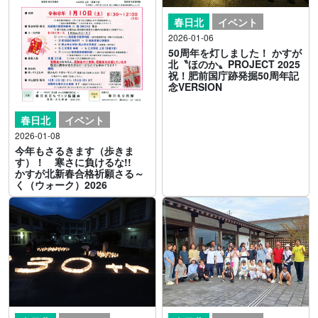
春日北
イベント
2026-01-06
50周年を灯しました！ かすが
北〝ほのか〟PROJECT 2025
祝！肥前国庁跡発掘50周年記
念VERSION
春日北
イベント
2026-01-08
今年もさるきます（歩きま
す）！ 寒さに負けるな!!
かすが北新春合格祈願さる～
く（ウォーク）2026