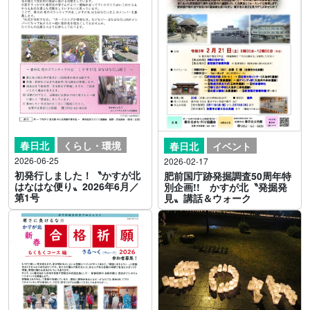
春日北
くらし・環境
春日北
イベント
2026-06-25
2026-02-17
初発行しました！〝かすが北
肥前国庁跡発掘調査50周年特
はなはな便り〟2026年6月／
別企画!! かすが北〝発掘発
第1号
見〟講話＆ウォーク