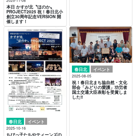
2025-11-08
本日 かすが北〝ほのか〟
PROJECT2025 祝！春日北小
創立30周年記念VERSION 開
催します！
春日北
イベント
2025-08-05
祝！春日北まち協自然・文化
部会「みどりの愛護」功労者
国土交通大臣表彰を受賞しま
した‼
春日北
イベント
2025-10-16
ちびっ子たちやティーンズの