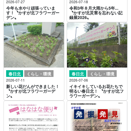
2026-07-27
2026-07-18
今年も水やり頑張っていま
令和3年８月大雨から5年...
す！〝かすが北フラワーガー
〝かすが北災害を忘れない記
デン〟
録展2026〟
春日北
くらし・環境
春日北
くらし・環境
2026-07-11
2026-07-06
新しい花だんができました！
イキイキしているお花たちで
〝かすが北フラワーガーデ
明るい春日北！ 〝かすが北フ
ン〟
ラワーガーデン〟