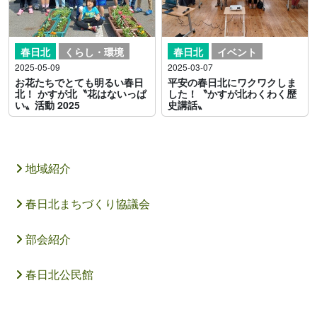
春日北
イベント
春日北
くらし・環境
2025-03-07
2025-05-09
平安の春日北にワクワクしま
お花たちでとても明るい春日
した！〝かすが北わくわく歴
北！ かすが北〝花はないっぱ
史講話〟
い〟活動 2025
地域紹介
春日北まちづくり協議会
部会紹介
春日北公民館