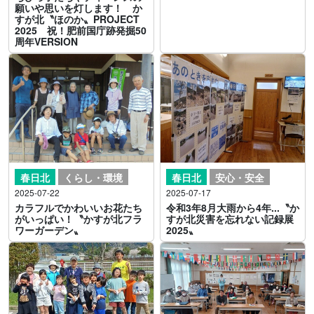
願いや思いを灯します！ か
すが北〝ほのか〟PROJECT
2025 祝！肥前国庁跡発掘50
周年VERSION
春日北
くらし・環境
春日北
安心・安全
2025-07-22
2025-07-17
カラフルでかわいいお花たち
令和3年8月大雨から4年...〝か
がいっぱい！〝かすが北フラ
すが北災害を忘れない記録展
ワーガーデン〟
2025〟