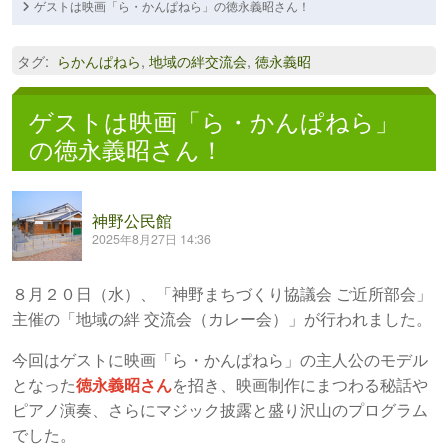
ゲストは映画「ら・かんぱねら」の徳永義昭さん！
タグ
:
らかんぱねら
,
地域の絆交流会
,
徳永義昭
ゲストは映画「ら・かんぱねら」
の徳永義昭さん！
神野公民館
2025年8月27日 14:36
８月２０日（水）、「神野まちづくり協議会 ご近所部会」
主催の「地域の絆 交流会（カレー会）」が行われました。
今回はゲストに映画「ら・かんぱねら」の主人公のモデル
となった
徳永義昭さん
を招き、映画制作にまつわる秘話や
ピアノ演奏、さらにマジック披露と盛り沢山のプログラム
でした。