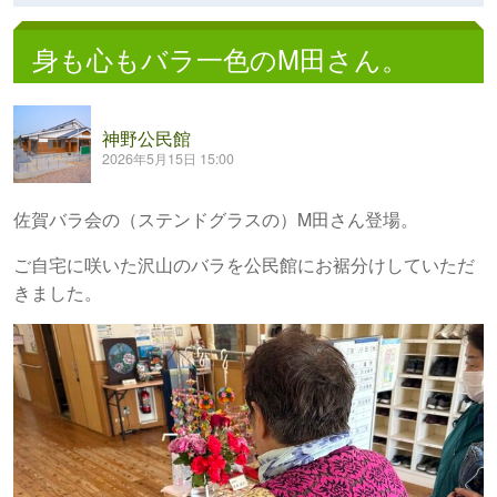
身も心もバラ一色のM田さん。
神野公民館
2026年5月15日 15:00
佐賀バラ会の（ステンドグラスの）M田さん登場。
ご自宅に咲いた沢山のバラを公民館にお裾分けしていただ
きました。