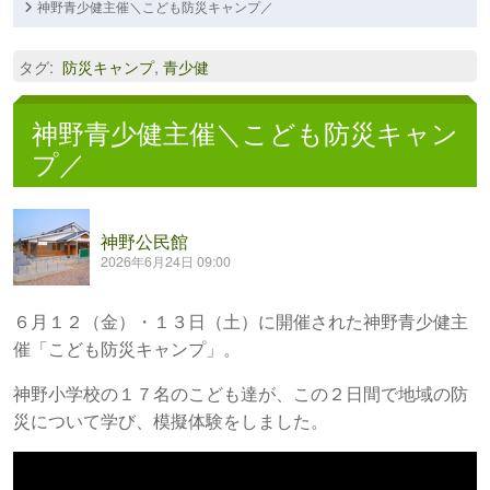
神野青少健主催＼こども防災キャンプ／
タグ
:
防災キャンプ
,
青少健
神野青少健主催＼こども防災キャン
プ／
神野公民館
2026年6月24日 09:00
６月１２（金）・１３日（土）に開催された神野青少健主
催「こども防災キャンプ」。
神野小学校の１７名のこども達が、この２日間で地域の防
災について学び、模擬体験をしました。