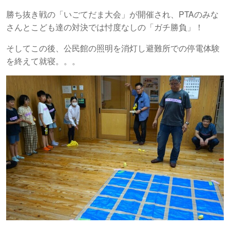
勝ち抜き戦の「いごてだま大会」が開催され、PTAのみな
さんとこども達の対決では忖度なしの「ガチ勝負」！
そしてこの後、公民館の照明を消灯し避難所での停電体験
を終えて就寝。。。