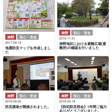
神野
安心・安全
神野
安心・安全
2016-11-21
2017-09-19
神野地区における避難広場(避
難所)の確認を行いました
地震防災マップを作成しまし
た
神野
安心・安全
神野
安心・安全
2016-09-20
2016-02-18
防災講座が開催されました。
【防犯防災部会】1年間ご協力
ありがとうございました。