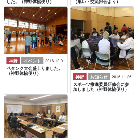
した。（神野体協便り）
（集い・交流部会より）
神野
イベント
2016-12-01
ペタンク大会盛上りました。
（神野体協便り）
神野
お知らせ
2016-11-26
スポーツ推進委員研修会に参
加しました（神野体協便り）