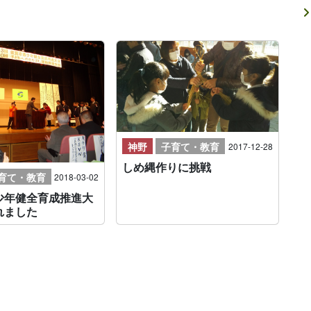
神野
子育て・教育
2017-12-28
しめ縄作りに挑戦
育て・教育
2018-03-02
少年健全育成推進大
れました