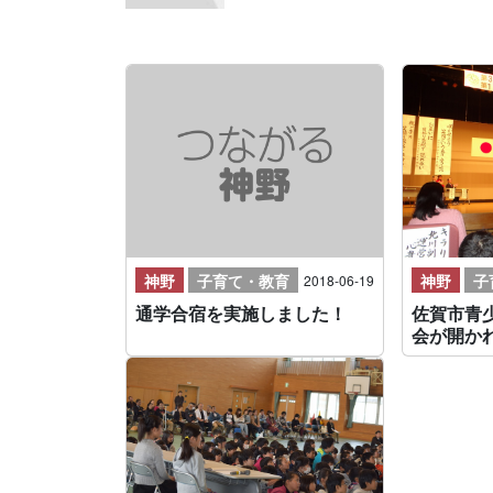
神野
子育て・教育
神野
子
2018-06-19
通学合宿を実施しました！
佐賀市青
会が開か