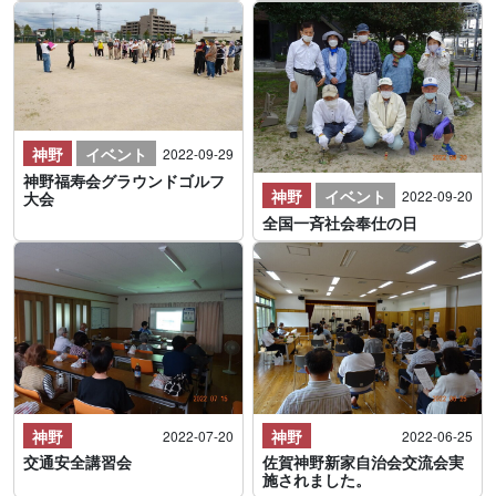
神野
イベント
2022-09-29
神野福寿会グラウンドゴルフ
神野
イベント
2022-09-20
大会
全国一斉社会奉仕の日
神野
神野
2022-07-20
2022-06-25
交通安全講習会
佐賀神野新家自治会交流会実
施されました。