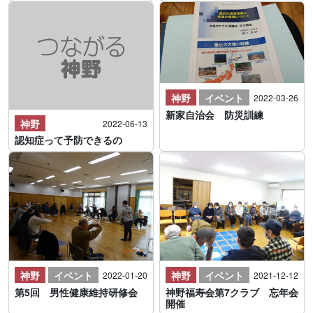
神野
イベント
2022-03-26
新家自治会 防災訓練
神野
2022-06-13
認知症って予防できるの
神野
イベント
神野
イベント
2022-01-20
2021-12-12
第5回 男性健康維持研修会
神野福寿会第7クラブ 忘年会
開催