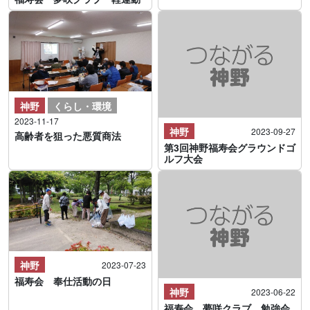
神野
くらし・環境
2023-11-17
神野
2023-09-27
高齢者を狙った悪質商法
第3回神野福寿会グラウンドゴ
ルフ大会
神野
2023-07-23
福寿会 奉仕活動の日
神野
2023-06-22
福寿会 夢咲クラブ 勉強会