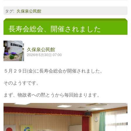
タグ
:
久保泉公民館
長寿会総会、開催されました
久保泉公民館
2026年5月30日 07:00
５月２９日(金)に長寿会総会が開催されました。
そのようすです。
まず、物故者への黙とうから毎回始まります。