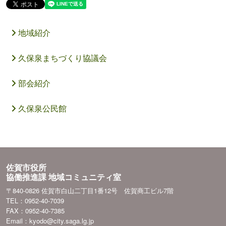
地域紹介
久保泉まちづくり協議会
部会紹介
久保泉公民館
佐賀市役所
協働推進課 地域コミュニティ室
〒840-0826 佐賀市白山二丁目1番12号 佐賀商工ビル7階
TEL：0952-40-7039
FAX：0952-40-7385
Email：kyodo@city.saga.lg.jp