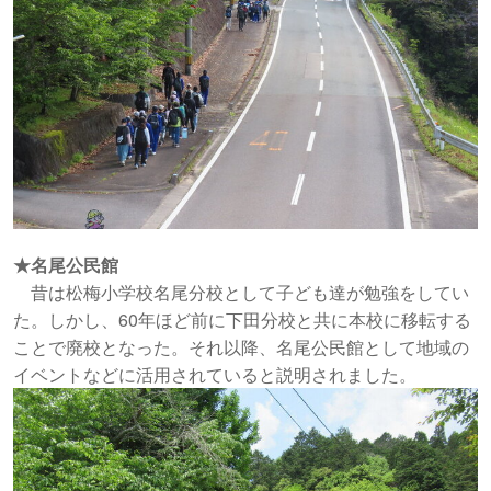
★名尾公民館
昔は松梅小学校名尾分校として子ども達が勉強をしてい
た。しかし、60年ほど前に下田分校と共に本校に移転する
ことで廃校となった。それ以降、名尾公民館として地域の
イベントなどに活用されていると説明されました。