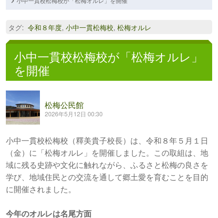
小中一貫校松梅校が「松梅オルレ」を開催
タグ
:
令和８年度
,
小中一貫松梅校
,
松梅オルレ
小中一貫校松梅校が「松梅オルレ」
を開催
松梅公民館
2026年5月12日 00:30
小中一貫校松梅校（釋美貴子校長）は、令和８年５月１日
（金）に「松梅オルレ」を開催しました。この取組は、地
域に残る史跡や文化に触れながら、ふるさと松梅の良さを
学び、地域住民との交流を通して郷土愛を育むことを目的
に開催されました。
今年のオルレは名尾方面