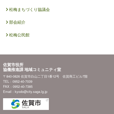
松梅まちづくり協議会
部会紹介
松梅公民館
佐賀市役所
協働推進課 地域コミュニティ室
〒840-0826 佐賀市白山二丁目1番12号 佐賀商工ビル7階
TEL：0952-40-7039
FAX：0952-40-7385
Email：kyodo@city.saga.lg.jp