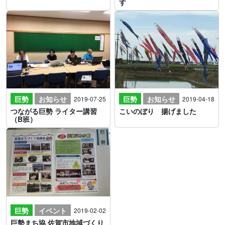
す
巨勢
お知らせ
巨勢
お知らせ
2019-07-25
2019-04-18
つながる巨勢 ライター講習
こいのぼり 揚げました
（B班）
巨勢
イベント
2019-02-02
巨勢まち協 佐賀市地域づくり