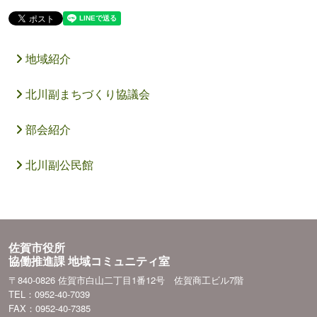
地域紹介
北川副まちづくり協議会
部会紹介
北川副公民館
佐賀市役所
協働推進課 地域コミュニティ室
〒840-0826 佐賀市白山二丁目1番12号 佐賀商工ビル7階
TEL：0952-40-7039
FAX：0952-40-7385