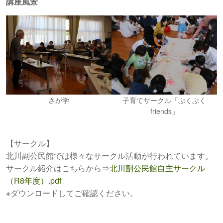
講座風景
さが学
子育てサークル「ぷくぷく
friends」
【サークル】
北川副公民館では様々なサークル活動が行われています。
サークル紹介はこちらから⇒
北川副公民館自主サークル
（R8年度）.pdf
※ダウンロードしてご確認ください。