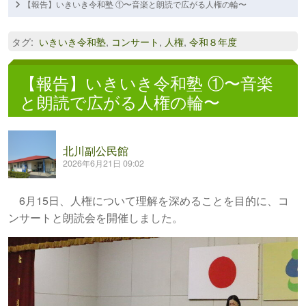
【報告】いきいき令和塾 ①〜音楽と朗読で広がる人権の輪〜
タグ
:
いきいき令和塾
,
コンサート
,
人権
,
令和８年度
【報告】いきいき令和塾 ①〜音楽
と朗読で広がる人権の輪〜
北川副公民館
2026年6月21日 09:02
6月15日、人権について理解を深めることを目的に、コ
ンサートと朗読会を開催しました。