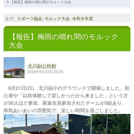
【報告】梅雨の晴れ間のモルック大会
タグ
:
スポーツ協会
,
モルック大会
,
令和８年度
【報告】梅雨の晴れ間のモルック
大会
北川副公民館
2026年6月23日 09:35
6月21日(日)、北川副小のグラウンドで開催しました。初
心者や「以前体験して楽しかったから来ました」という方
が30人ほど参加。家族全員参加されたチームが3組あり、
和気あいあいの雰囲気で、楽しい時間を過ごしました。