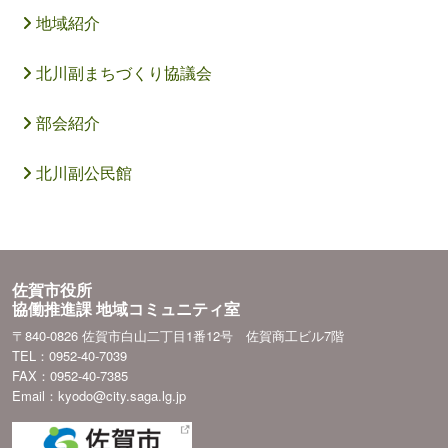
地域紹介
北川副まちづくり協議会
部会紹介
北川副公民館
佐賀市役所
協働推進課 地域コミュニティ室
〒840-0826 佐賀市白山二丁目1番12号 佐賀商工ビル7階
TEL：0952-40-7039
FAX：0952-40-7385
Email：kyodo@city.saga.lg.jp