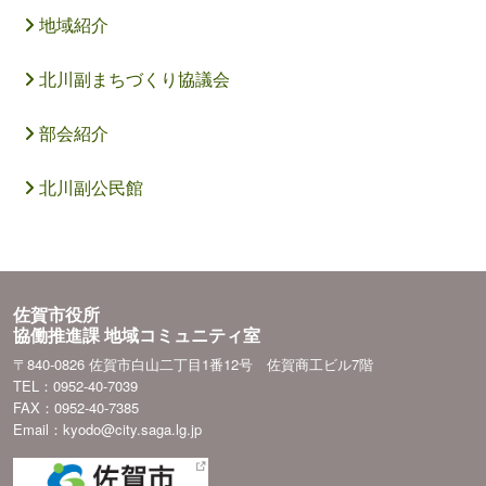
地域紹介
北川副まちづくり協議会
部会紹介
北川副公民館
佐賀市役所
協働推進課 地域コミュニティ室
〒840-0826 佐賀市白山二丁目1番12号 佐賀商工ビル7階
TEL：0952-40-7039
FAX：0952-40-7385
Email：kyodo@city.saga.lg.jp