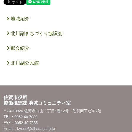
地域紹介
北川副まちづくり協議会
部会紹介
北川副公民館
佐賀市役所
協働推進課 地域コミュニティ室
〒840-0826 佐賀市白山二丁目1番12号 佐賀商工ビル7階
TEL：0952-40-7039
FAX：0952-40-7385
Email：kyodo@city.saga.lg.jp