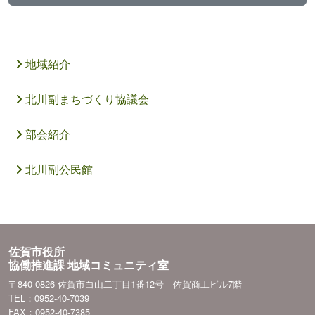
地域紹介
北川副まちづくり協議会
部会紹介
北川副公民館
佐賀市役所
協働推進課 地域コミュニティ室
〒840-0826 佐賀市白山二丁目1番12号 佐賀商工ビル7階
TEL：0952-40-7039
FAX：0952-40-7385