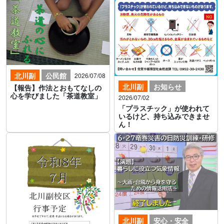
北川副
公民館
2026/07/08
北川副
お知らせ
【報告】作法とおもてなしの
心を学びました「茶道教室」
2026/07/02
「プラスチック」が使われて
いるけど、持ち込みできませ
ん！
北川副
安心・安全