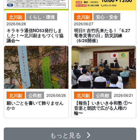
北川副
くらし・環境
北川副
安心・安全
2026/06/28
2026/06/27
キラキラ通信NO53発行しま
明日‼ 吉竹氏来たる！「6.27
した！〜北川副まちづくり協
竜巻災害の日」防災訓練
議会〜
（6/28開催）
北川副
公民館
北川副
公民館
2026/06/26
2026/06/21
願いごとを書いて飾りません
【報告】いきいき令和塾 ①〜
か☆
音楽と朗読で広がる人権の
輪〜
もっと見る