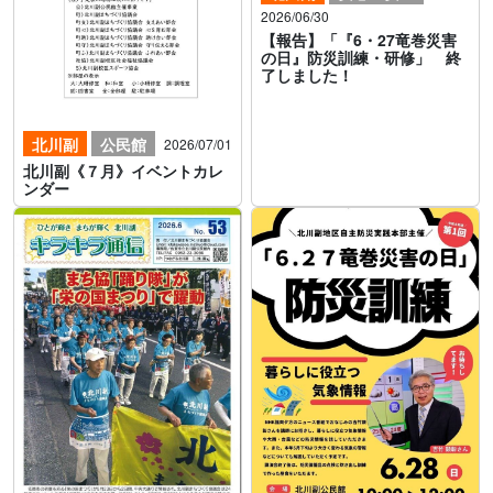
2026/06/30
【報告】「『6・27竜巻災害
の日』防災訓練・研修」 終
了しました！
北川副
公民館
2026/07/01
北川副《７月》イベントカレ
ンダー