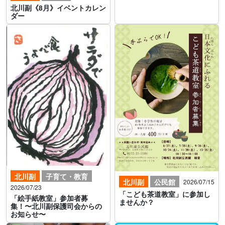
北川副《8月》イベントカレン
ダー
北川副
子育て・教育
北川副
公民館
2026/07/15
2026/07/23
「こども茶道教室」に参加し
「絵手紙教室」参加者募
ませんか？
集！〜北川副保護司会からの
お知らせ〜