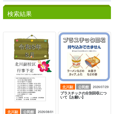
検索結果
北川副
公民館
2026/07/29
プラスチックの分別回収につ
いて【お願い】
北川副
公民館
2026/08/01