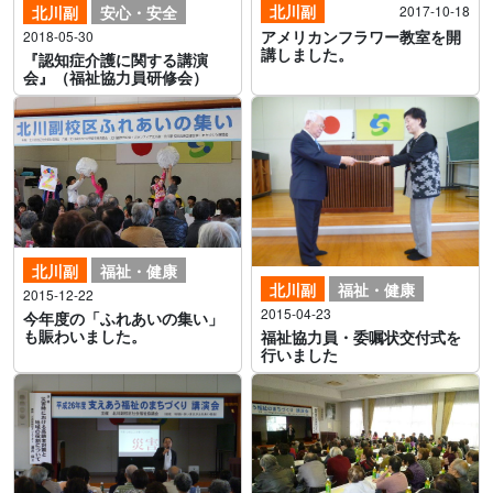
北川副
北川副
安心・安全
2017-10-18
アメリカンフラワー教室を開
2018-05-30
講しました。
『認知症介護に関する講演
会』（福祉協力員研修会）
北川副
福祉・健康
北川副
福祉・健康
2015-12-22
2015-04-23
今年度の「ふれあいの集い」
も賑わいました。
福祉協力員・委嘱状交付式を
行いました