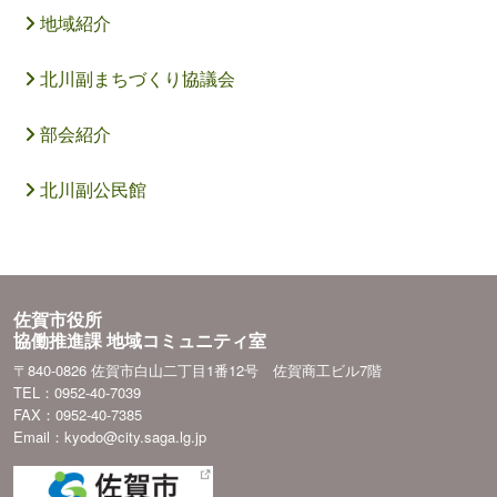
地域紹介
北川副まちづくり協議会
部会紹介
北川副公民館
佐賀市役所
協働推進課 地域コミュニティ室
〒840-0826 佐賀市白山二丁目1番12号 佐賀商工ビル7階
TEL：0952-40-7039
FAX：0952-40-7385
Email：kyodo@city.saga.lg.jp