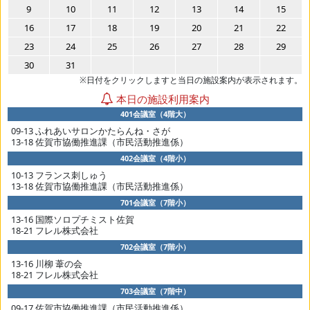
9
10
11
12
13
14
15
16
17
18
19
20
21
22
23
24
25
26
27
28
29
30
31
※日付をクリックしますと当日の施設案内が表示されます。
本日の施設利用案内
401会議室（4階大）
09-13 ふれあいサロンかたらんね・さが
13-18 佐賀市協働推進課（市民活動推進係）
402会議室（4階小）
10-13 フランス刺しゅう
13-18 佐賀市協働推進課（市民活動推進係）
701会議室（7階小）
13-16 国際ソロプチミスト佐賀
18-21 フレル株式会社
702会議室（7階小）
13-16 川柳 葦の会
18-21 フレル株式会社
703会議室（7階中）
09-17 佐賀市協働推進課（市民活動推進係）