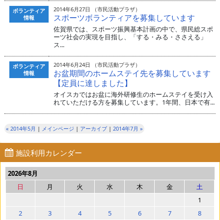
2014年6月27日 （市民活動プラザ）
ボランティア
スポーツボランティアを募集しています
情報
佐賀県では、スポーツ振興基本計画の中で、県民総スポ
ーツ社会の実現を目指し、「する・みる・ささえる」
ス...
2014年6月24日 （市民活動プラザ）
ボランティア
お盆期間のホームステイ先を募集しています
情報
【定員に達しました】
オイスカではお盆に海外研修生のホームステイを受け入
れていただける方を募集しています。1年間、日本で有...
« 2014年5月
|
メインページ
|
アーカイブ
|
2014年7月 »
施設利用カレンダー
2026年8月
日
月
火
水
木
金
土
1
2
3
4
5
6
7
8