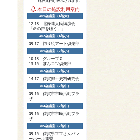
施設案内が表示されます。
本日の施設利用案内
401会議室（4階大）
12-18 北條達人氏講演会
「命の声を聴く。」
402会議室（4階小）
09-17 切り絵アート倶楽部
701会議室（7階小）
10-13 グループ０
13-15 ぽんコツ倶楽部
702会議室（7階小）
14-17 佐賀郷土史料研究会
703会議室（7階中）
09-16 佐賀市市民活動プラ
ザ
704会議室（7階中）
09-16 佐賀市市民活動プラ
ザ
705会議室（7階中）
09-15 佐賀県ママさんバレ
ーボール連盟