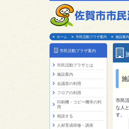
ホーム
市民活動プラザ案内
施設案
市民活動プラザ案内
市民活動プラザとは
施設案内
施
会議室の利用
フロアの利用
市民
印刷機・コピー機等の利
用
な人
す。
相談する
人材育成研修・講座