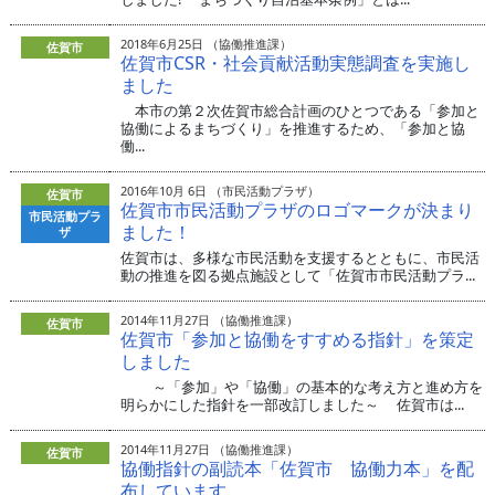
2018年6月25日 （協働推進課）
佐賀市
佐賀市CSR・社会貢献活動実態調査を実施し
ました
本市の第２次佐賀市総合計画のひとつである「参加と
協働によるまちづくり」を推進するため、「参加と協
働...
2016年10月 6日 （市民活動プラザ）
佐賀市
佐賀市市民活動プラザのロゴマークが決まり
市民活動プラ
ました！
ザ
佐賀市は、多様な市民活動を支援するとともに、市民活
動の推進を図る拠点施設として「佐賀市市民活動プラ...
2014年11月27日 （協働推進課）
佐賀市
佐賀市「参加と協働をすすめる指針」を策定
しました
～「参加」や「協働」の基本的な考え方と進め方を
明らかにした指針を一部改訂しました～ 佐賀市は...
2014年11月27日 （協働推進課）
佐賀市
協働指針の副読本「佐賀市 協働力本」を配
布しています