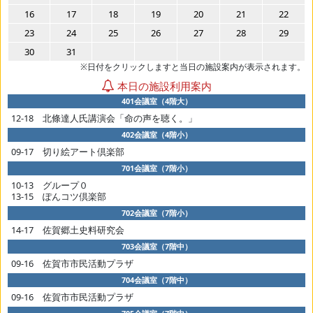
16
17
18
19
20
21
22
23
24
25
26
27
28
29
30
31
※日付をクリックしますと当日の施設案内が表示されます。
本日の施設利用案内
401会議室（4階大）
12-18 北條達人氏講演会「命の声を聴く。」
402会議室（4階小）
09-17 切り絵アート倶楽部
701会議室（7階小）
10-13 グループ０
13-15 ぽんコツ倶楽部
702会議室（7階小）
14-17 佐賀郷土史料研究会
703会議室（7階中）
09-16 佐賀市市民活動プラザ
704会議室（7階中）
09-16 佐賀市市民活動プラザ