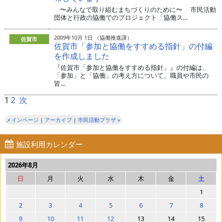
〜みんなで取り組むまちづくりのために〜 市民活動
団体と行政の協働でのプロジェクト「協働ス...
2009年10月 1日 （協働推進課）
佐賀市
佐賀市「参加と協働をすすめる指針」の付編
を作成しました
『佐賀市「参加と協働をすすめる指針」』の付編は、
「参加」と「協働」の考え方について、職員や市民の
皆...
1
2
次
メインページ
|
アーカイブ
|
市民活動プラザ »
施設利用カレンダー
2026年8月
日
月
火
水
木
金
土
1
2
3
4
5
6
7
8
9
10
11
12
13
14
15