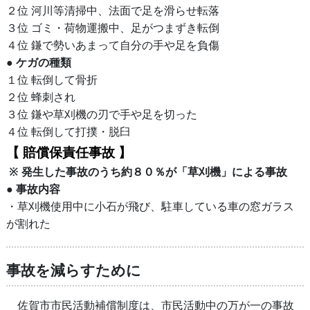
２位 河川等清掃中、法面で足を滑らせ転落
３位 ゴミ・荷物運搬中、足がつまずき転倒
４位 鎌で勢いあまって自分の手や足を負傷
● ケガの種類
１位 転倒して骨折
２位 蜂刺され
３位 鎌や草刈機の刃で手や足を切った
４位 転倒して打撲・脱臼
【 賠償保責任事故 】
※ 発生した事故のうち約８０％が「草刈機」による事故
● 事故内容
・草刈機使用中に小石が飛び、駐車している車の窓ガラス
が割れた
事故を減らすために
佐賀市市民活動補償制度は、市民活動中の万が一の事故