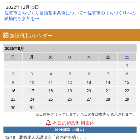
2022年12月15日
佐賀市まちづくり自治基本条例について〜佐賀市のまちづくりへの
積極的な参加を〜
施設利用カレンダー
2026年8月
日
月
火
水
木
金
土
1
2
3
4
5
6
7
8
9
10
11
12
13
14
15
16
17
18
19
20
21
22
23
24
25
26
27
28
29
30
31
※日付をクリックしますと当日の施設案内が表示されます。
本日の施設利用案内
401会議室（4階大）
12-18 北條達人氏講演会「命の声を聴く。」