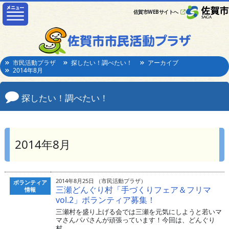
佐賀市WEBサイトへ
市民活動プラザ
探したい！調べたい！
アーカイブ
2014年8月
探したい！調べたい！
2014年8月
2014年8月25日 （市民活動プラザ）
ボランティア
三瀬どんぐり村「手づくりフェア＆フリマ
情報
vol.2」ボランティア募集！
三瀬村を盛り上げる会では三瀬を元気にしようと若いマ
マさんパパさんが頑張っています！今回は、どんぐり
村...