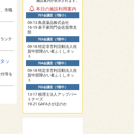
施設案内が表示されます。
本日の施設利用案内
て、市職
701会議室（7階小）
09-13 鳥居薬品株式会社
16-19 表千家同門会佐賀県支
部
ボランテ
703会議室（7階中）
09-18 特定非営利活動法人佐
賀中部障がい者ふくしネッ
ト
スタッ
704会議室（7階中）
09-18 特定非営利活動法人佐
受付等を
賀中部障がい者ふくしネッ
ト
705会議室（7階中）
13-17 税理士法人アップパー
トナーズ
19-21 GAFAさがほのか