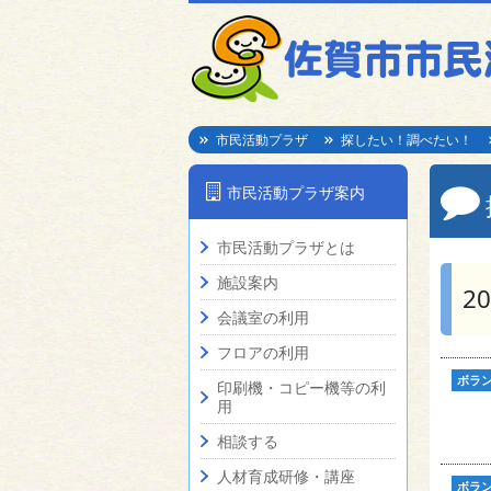
市民活動プラザ
探したい！調べたい！
市民活動プラザ案内
市民活動プラザとは
施設案内
2
会議室の利用
フロアの利用
ボラ
印刷機・コピー機等の利
用
相談する
人材育成研修・講座
ボラ