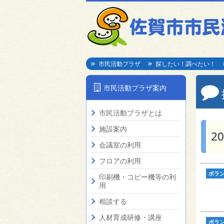
市民活動プラザ
探したい！調べたい！
市民活動プラザ案内
市民活動プラザとは
施設案内
2
会議室の利用
フロアの利用
ボラ
印刷機・コピー機等の利
用
相談する
人材育成研修・講座
ボラ