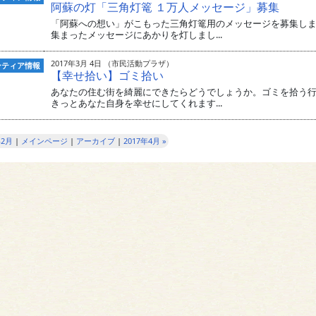
阿蘇の灯「三角灯篭 １万人メッセージ」募集
「阿蘇への想い」がこもった三角灯篭用のメッセージを募集し
集まったメッセージにあかりを灯しまし...
2017年3月 4日 （市民活動プラザ）
ンティア情報
【幸せ拾い】ゴミ拾い
あなたの住む街を綺麗にできたらどうでしょうか。ゴミを拾う
きっとあなた自身を幸せにしてくれます...
年2月
|
メインページ
|
アーカイブ
|
2017年4月 »