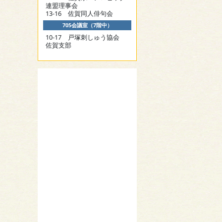
連盟理事会
13-16 佐賀同人俳句会
705会議室（7階中）
10-17 戸塚刺しゅう協会
佐賀支部