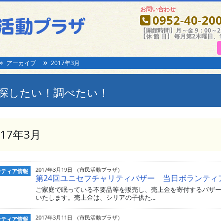
お問い合わせ
0952-40-20
【開館時間】月～金 9：00～21
【休 館 日】 毎月第2木曜日、
アーカイブ
2017年3月
探したい！調べたい！
017年3月
2017年3月19日 （市民活動プラザ）
ンティア情報
第24回ユニセフチャリティバザー 当日ボランティ
ご家庭で眠っている不要品等を販売し、売上金を寄付するバザ
いたします。売上金は、シリアの子供た...
2017年3月11日 （市民活動プラザ）
ンティア情報