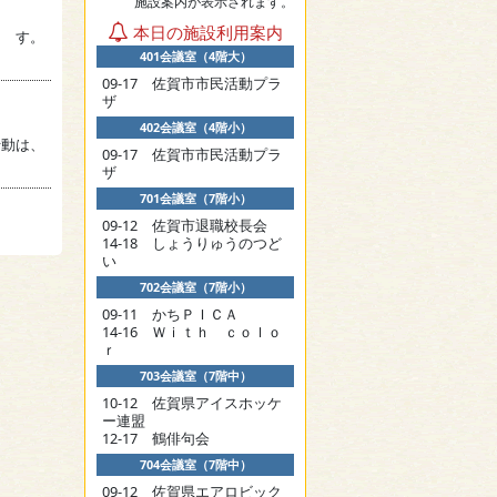
施設案内が表示されます。
本日の施設利用案内
ま す。
401会議室（4階大）
09-17 佐賀市市民活動プラ
ザ
402会議室（4階小）
行動は、
09-17 佐賀市市民活動プラ
ザ
701会議室（7階小）
09-12 佐賀市退職校長会
14-18 しょうりゅうのつど
い
702会議室（7階小）
09-11 かちＰＩＣＡ
14-16 Ｗｉｔｈ ｃｏｌｏ
ｒ
703会議室（7階中）
10-12 佐賀県アイスホッケ
ー連盟
12-17 鶴俳句会
704会議室（7階中）
09-12 佐賀県エアロビック