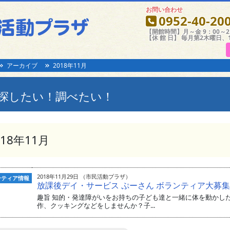
お問い合わせ
0952-40-20
【開館時間】月～金 9：00～21
【休 館 日】 毎月第2木曜日、
アーカイブ
2018年11月
探したい！調べたい！
018年11月
2018年11月29日 （市民活動プラザ）
ンティア情報
放課後デイ・サービス ぷーさん ボランティア大募集
趣旨 知的・発達障がいをお持ちの子ども達と一緒に体を動かし
作、クッキングなどをしませんか？子...