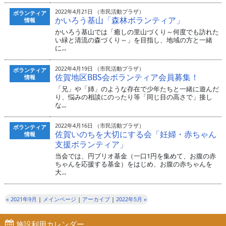
2022年4月21日 （市民活動プラザ）
ボランティア
かいろう基山「森林ボランティア」
情報
かいろう基山では「癒しの里山づくり～何度でも訪れた
い緑と清流の森づくり～」を目指し、地域の方と一緒
に...
2022年4月19日 （市民活動プラザ）
ボランティア
佐賀地区BBS会ボランティア会員募集！
情報
「兄」や「姉」のような存在で少年たちと一緒に遊んだ
り、悩みの相談にのったり等「同じ目の高さで」接し
な...
2022年4月16日 （市民活動プラザ）
ボランティア
佐賀いのちを大切にする会「妊婦・赤ちゃん
情報
支援ボランティア」
当会では、円ブリオ基金（一口1円を集めて、お腹の赤
ちゃんを応援する基金）をはじめ、お腹の赤ちゃんを
大...
« 2021年9月
|
メインページ
|
アーカイブ
|
2022年5月 »
施設利用カレンダー