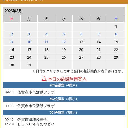
2026年8月
日
月
火
水
木
金
土
1
2
3
4
5
6
7
8
9
10
11
12
13
14
15
16
17
18
19
20
21
22
23
24
25
26
27
28
29
30
31
※日付をクリックしますと当日の施設案内が表示されます。
本日の施設利用案内
401会議室（4階大）
09-17 佐賀市市民活動プラザ
402会議室（4階小）
09-17 佐賀市市民活動プラザ
701会議室（7階小）
09-12 佐賀市退職校長会
14-18 しょうりゅうのつどい