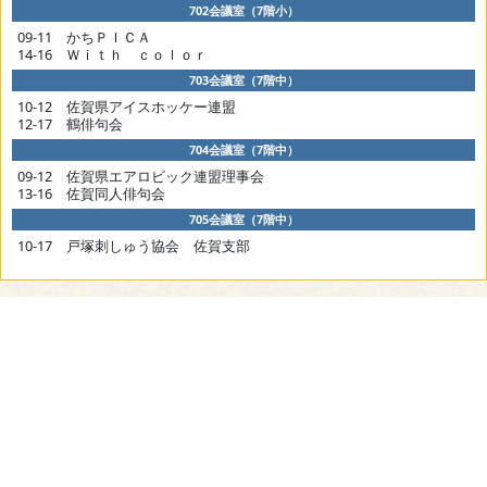
702会議室（7階小）
09-11 かちＰＩＣＡ
14-16 Ｗｉｔｈ ｃｏｌｏｒ
703会議室（7階中）
10-12 佐賀県アイスホッケー連盟
12-17 鶴俳句会
704会議室（7階中）
09-12 佐賀県エアロビック連盟理事会
13-16 佐賀同人俳句会
705会議室（7階中）
10-17 戸塚刺しゅう協会 佐賀支部