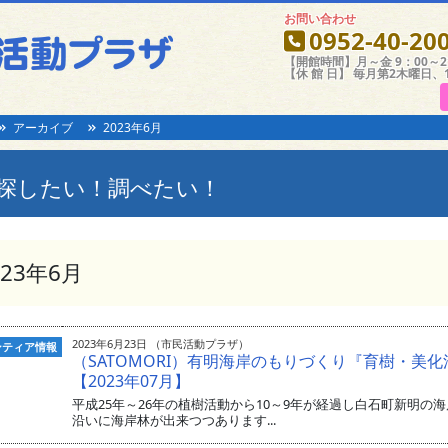
お問い合わせ
0952-40-20
【開館時間】月～金 9：00～21
【休 館 日】 毎月第2木曜日、
アーカイブ
2023年6月
探したい！調べたい！
023年6月
2023年6月23日 （市民活動プラザ）
ンティア情報
（SATOMORI）有明海岸のもりづくり『育樹・美化
【2023年07月】
平成25年～26年の植樹活動から10～9年が経過し白石町新明の
沿いに海岸林が出来つつあります...