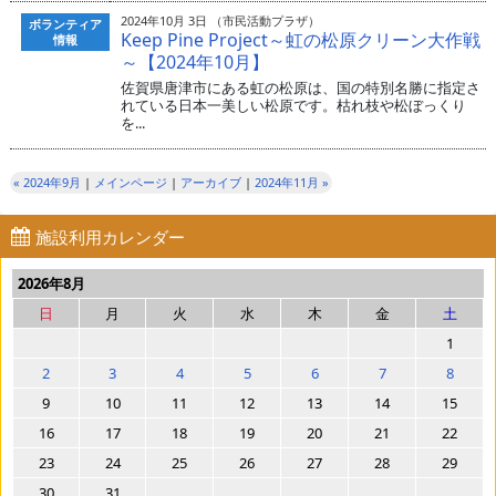
2024年10月 3日 （市民活動プラザ）
ボランティア
Keep Pine Project～虹の松原クリーン大作戦
情報
～【2024年10月】
佐賀県唐津市にある虹の松原は、国の特別名勝に指定さ
れている日本一美しい松原です。枯れ枝や松ぼっくり
を...
« 2024年9月
|
メインページ
|
アーカイブ
|
2024年11月 »
施設利用カレンダー
2026年8月
日
月
火
水
木
金
土
1
2
3
4
5
6
7
8
9
10
11
12
13
14
15
16
17
18
19
20
21
22
23
24
25
26
27
28
29
30
31