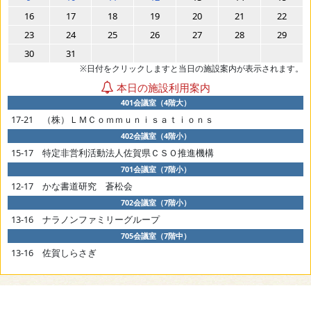
16
17
18
19
20
21
22
23
24
25
26
27
28
29
30
31
※日付をクリックしますと当日の施設案内が表示されます。
本日の施設利用案内
401会議室（4階大）
17-21 （株）ＬＭＣｏｍｍｕｎｉｓａｔｉｏｎｓ
402会議室（4階小）
15-17 特定非営利活動法人佐賀県ＣＳＯ推進機構
701会議室（7階小）
12-17 かな書道研究 蒼松会
702会議室（7階小）
13-16 ナラノンファミリーグループ
705会議室（7階中）
13-16 佐賀しらさぎ