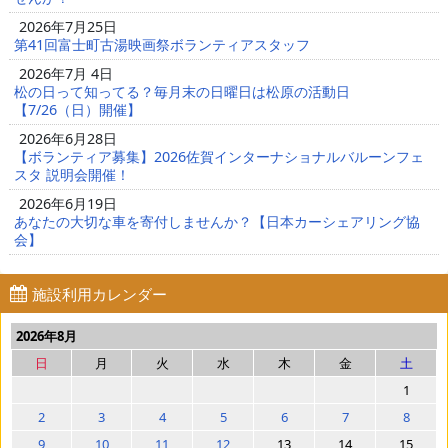
2026年7月25日
第41回富士町古湯映画祭ボランティアスタッフ
2026年7月 4日
松の日って知ってる？毎月末の日曜日は松原の活動日
【7/26（日）開催】
2026年6月28日
【ボランティア募集】2026佐賀インターナショナルバルーンフェ
スタ 説明会開催！
2026年6月19日
あなたの大切な車を寄付しませんか？【日本カーシェアリング協
会】
施設利用カレンダー
2026年8月
日
月
火
水
木
金
土
1
2
3
4
5
6
7
8
9
10
11
12
13
14
15