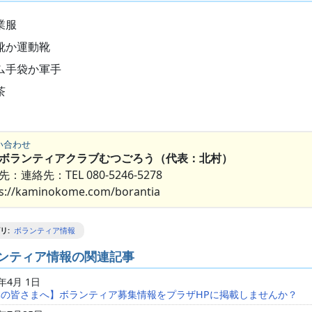
業服
靴か運動靴
ム手袋か軍手
茶
い合わせ
ボランティアクラブむつごろう（代表：北村）
：連絡先：TEL 080-5246-5278
ps://kaminokome.com/borantia
リ
:
ボランティア情報
ンティア情報の関連記事
0年4月 1日
体の皆さまへ】ボランティア募集情報をプラザHPに掲載しませんか？