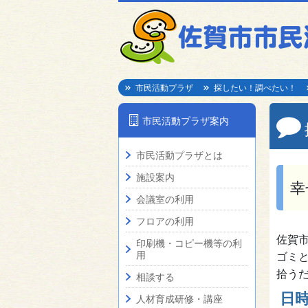
市民活動プラザ
探したい！調べたい！
市民活動プラザ案内
市民活動プラザとは
施設案内
幸
会議室の利用
フロアの利用
佐賀
印刷機・コピー機等の利
用
ゴミ
拾う
相談する
日
人材育成研修・講座