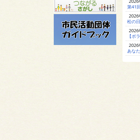
202
第41
202
松の日
202
【ボラ
202
あな