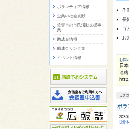
ボランティア情報
作
企業の社会貢献
長
佐賀市の市民活動支援事
ゴ
業
お
助成金情報
助成金リンク集
イベント情報
お問
日本
連絡先
htt
カテゴ
ボラ
203
【団