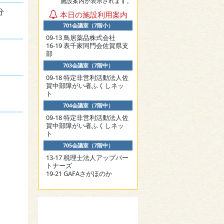
施設案内が表示されます。
分
本日の施設利用案内
701会議室（7階小）
09-13 鳥居薬品株式会社
16-19 表千家同門会佐賀県支
部
703会議室（7階中）
09-18 特定非営利活動法人佐
賀中部障がい者ふくしネッ
ト
704会議室（7階中）
09-18 特定非営利活動法人佐
賀中部障がい者ふくしネッ
ト
705会議室（7階中）
13-17 税理士法人アップパー
トナーズ
19-21 GAFAさがほのか
。