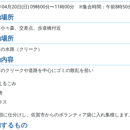
5年04月20日(日) 09時00分〜11時00分 ※集合時間：午前8時50
動場所
市小々森、交差点、歩道橋付近
動場所
市の水路（クリーク）
動内容
市のクリークや道路を中心にゴミの散乱を拾い
えるごみ
物
ラス
種類に仕分けし、佐賀市からのボランティア袋に入れ集積します
備するもの