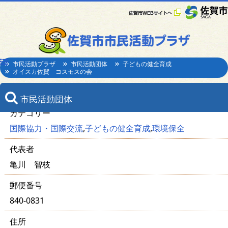
市民活動プラザ
市民活動団体
子どもの健全育成
オイスカ佐賀 コスモスの会
オイスカ佐賀 コスモスの会
市民活動団体
登録日：2014年1月 8
カテゴリー
国際協力・国際交流
,
子どもの健全育成
,
環境保全
代表者
亀川 智枝
郵便番号
840-0831
住所