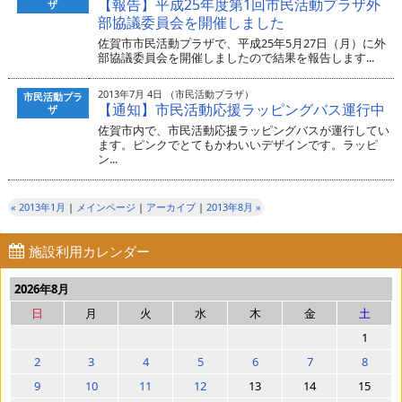
【報告】平成25年度第1回市民活動プラザ外
ザ
部協議委員会を開催しました
佐賀市市民活動プラザで、平成25年5月27日（月）に外
部協議委員会を開催しましたので結果を報告します...
2013年7月 4日 （市民活動プラザ）
市民活動プラ
【通知】市民活動応援ラッピングバス運行中
ザ
佐賀市内で、市民活動応援ラッピングバスが運行してい
ます。ピンクでとてもかわいいデザインです。ラッピ
ン...
« 2013年1月
|
メインページ
|
アーカイブ
|
2013年8月 »
施設利用カレンダー
2026年8月
日
月
火
水
木
金
土
1
2
3
4
5
6
7
8
9
10
11
12
13
14
15