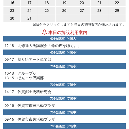
16
17
18
19
20
21
22
23
24
25
26
27
28
29
30
31
※日付をクリックしますと当日の施設案内が表示されます。
本日の施設利用案内
401会議室（4階大）
12-18 北條達人氏講演会「命の声を聴く。」
402会議室（4階小）
09-17 切り絵アート倶楽部
701会議室（7階小）
10-13 グループ０
13-15 ぽんコツ倶楽部
702会議室（7階小）
14-17 佐賀郷土史料研究会
703会議室（7階中）
09-16 佐賀市市民活動プラザ
704会議室（7階中）
09-16 佐賀市市民活動プラザ
705会議室（7階中）