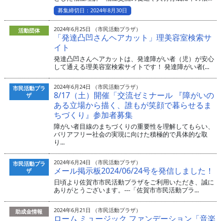
募集締切日：2024年8月30日
2024年6月25日 （市民活動プラザ）
活動団体
「発達凸凹さんヘアカット」理美容室検索サ
イト
発達凸凹さんヘアカットは、発達障がい者（児）が安心
して通える理美容室検索サイトです！ 発達障がい者(...
2024年6月24日 （市民活動プラザ）
市民活動プラ
8/17（土）開催「交流ゼミナール 『障がいの
ザ
ある立場から描く、誰もが笑顔で暮らせるま
ちづくり』参加者募集
障がい者目線のまちづくりの重要性を理解してもらい、
バリアフリー社会の実現に向けた積極的で具体的な取
り...
2024年6月24日 （市民活動プラザ）
市民活動プラ
メール掲示板2024/06/24号を発信しました！
ザ
日頃より佐賀市市民活動プラザをご利用いただき、誠に
ありがとうございます。---「佐賀市市民活動プラ...
2024年6月21日 （市民活動プラザ）
助成金情報
ローム ミュージック ファンデーション「音楽