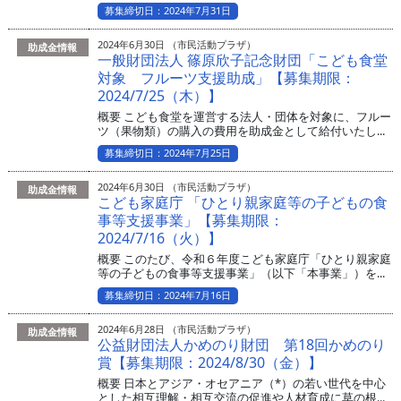
募集締切日：2024年7月31日
2024年6月30日 （市民活動プラザ）
助成金情報
一般財団法人 篠原欣子記念財団「こども食堂
対象 フルーツ支援助成」【募集期限：
2024/7/25（木）】
概要 こども食堂を運営する法人・団体を対象に、フルー
ツ（果物類）の購入の費用を助成金として給付いたし...
募集締切日：2024年7月25日
2024年6月30日 （市民活動プラザ）
助成金情報
こども家庭庁 「ひとり親家庭等の子どもの食
事等支援事業」【募集期限：
2024/7/16（火）】
概要 このたび、令和６年度こども家庭庁「ひとり親家庭
等の子どもの食事等支援事業」（以下「本事業」）を...
募集締切日：2024年7月16日
2024年6月28日 （市民活動プラザ）
助成金情報
公益財団法人かめのり財団 第18回かめのり
賞【募集期限：2024/8/30（金）】
概要 日本とアジア・オセアニア（*）の若い世代を中心
とした相互理解・相互交流の促進や人材育成に草の根...