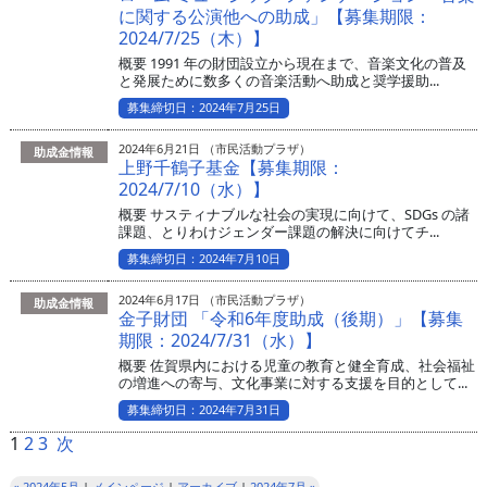
に関する公演他への助成」【募集期限：
2024/7/25（木）】
概要 1991 年の財団設立から現在まで、音楽文化の普及
と発展ために数多くの音楽活動へ助成と奨学援助...
募集締切日：2024年7月25日
2024年6月21日 （市民活動プラザ）
助成金情報
上野千鶴子基金【募集期限：
2024/7/10（水）】
概要 サスティナブルな社会の実現に向けて、SDGs の諸
課題、とりわけジェンダー課題の解決に向けてチ...
募集締切日：2024年7月10日
2024年6月17日 （市民活動プラザ）
助成金情報
金子財団 「令和6年度助成（後期）」【募集
期限：2024/7/31（水）】
概要 佐賀県内における児童の教育と健全育成、社会福祉
の増進への寄与、文化事業に対する支援を目的として...
募集締切日：2024年7月31日
1
2
3
次
« 2024年5月
|
メインページ
|
アーカイブ
|
2024年7月 »