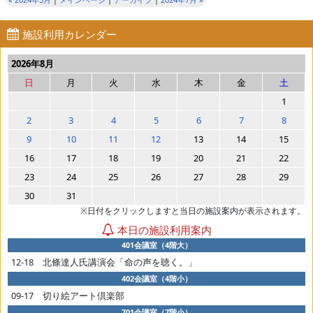
施設利用カレンダー
2026年8月
日
月
火
水
木
金
土
1
2
3
4
5
6
7
8
9
10
11
12
13
14
15
16
17
18
19
20
21
22
23
24
25
26
27
28
29
30
31
※日付をクリックしますと当日の施設案内が表示されます。
本日の施設利用案内
401会議室（4階大）
12-18 北條達人氏講演会「命の声を聴く。」
402会議室（4階小）
09-17 切り絵アート倶楽部
701会議室（7階小）