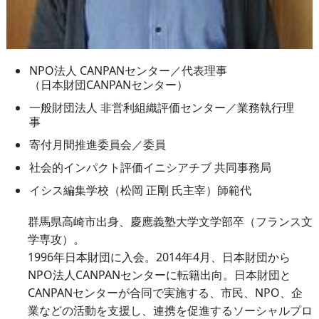
NPO法人 CANPANセンター／代表理事
（日本財団CANPANセンター）
一般財団法人 非営利組織評価センター／業務執行理
事
寄付月間推進委員会／委員
社会的インパクト評価イニシアチブ 共同事務局
イシス編集学校（松岡 正剛 氏主宰）師範代
群馬県高崎市出身、慶應義塾大学文学部卒（フランス文
学専攻）。
1996年日本財団に入会。2014年4月、日本財団から
NPO法人CANPANセンターに転籍出向。日本財団と
CANPANセンターが合同で実施する、市民、NPO、企
業などの活動を支援し、連携を促進するソーシャルプロ